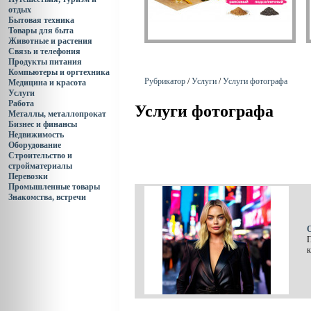
отдых
Бытовая техника
Товары для быта
Животные и растения
Связь и телефония
Продукты питания
Компьютеры и оргтехника
Рубрикатор
/
Услуги
/
Услуги фотографа
Медицина и красота
Услуги
Работа
Услуги фотографа
Металлы, металлопрокат
Бизнес и финансы
Недвижимость
Оборудование
Строительство и
стройматериалы
Перевозки
Промышленные товары
Знакомства, встречи
О
П
к