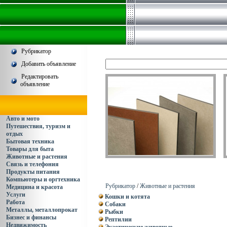
Рубрикатор
Добавить объявление
Редактировать
объявление
Авто и мото
Путешествия, туризм и
отдых
Бытовая техника
Товары для быта
Животные и растения
Связь и телефония
Продукты питания
Компьютеры и оргтехника
Рубрикатор
/
Животные и растения
Медицина и красота
Услуги
Кошки и котята
Работа
Собаки
Металлы, металлопрокат
Рыбки
Бизнес и финансы
Рептилии
Недвижимость