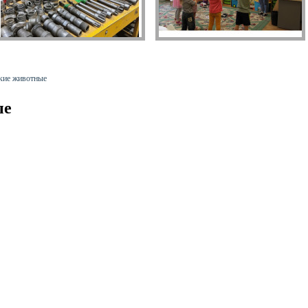
кие животные
ые