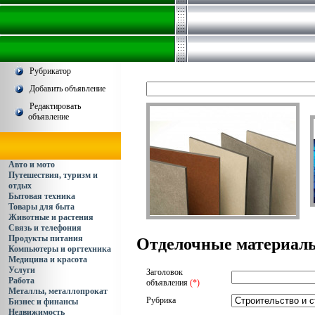
Рубрикатор
Добавить объявление
Редактировать
объявление
Авто и мото
Путешествия, туризм и
отдых
Бытовая техника
Товары для быта
Животные и растения
Связь и телефония
Продукты питания
Отделочные материал
Компьютеры и оргтехника
Медицина и красота
Услуги
Заголовок
Работа
объявления
(*)
Металлы, металлопрокат
Рубрика
Бизнес и финансы
Недвижимость