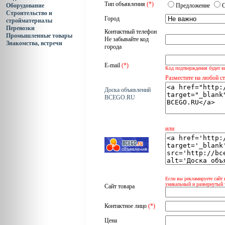
Тип объявления
(*)
Оборудование
Предложение
Строительство и
Город
стройматериалы
Перевозки
Контактный телефон
Промышленные товары
Не забывайте код
Знакомства, встречи
города
E-mail
(*)
Код подтверждения будет в
Разместите на любой с
Доска объявлений
BCEGO.RU
или
Если вы рекламируете сайт 
уникальный и развернутый 
Сайт товара
Контактное лицо
(*)
Цена