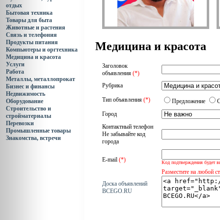
отдых
Бытовая техника
Товары для быта
Животные и растения
Связь и телефония
Продукты питания
Медицина и красота
Компьютеры и оргтехника
Медицина и красота
Услуги
Заголовок
Работа
объявления
(*)
Металлы, металлопрокат
Рубрика
Бизнес и финансы
Недвижимость
Тип объявления
(*)
Оборудование
Предложение
Строительство и
Город
стройматериалы
Перевозки
Контактный телефон
Промышленные товары
Не забывайте код
Знакомства, встречи
города
E-mail
(*)
Код подтверждения будет в
Разместите на любой с
Доска объявлений
BCEGO.RU