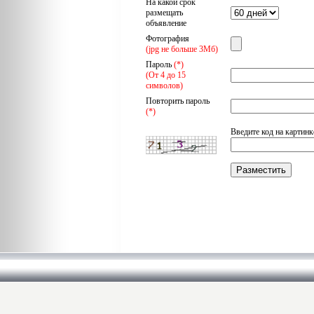
На какой срок
размещать
объявление
Фотография
(jpg не больше 3Мб)
Пароль
(*)
(От 4 до 15
символов)
Повторить пароль
(*)
Введите код на картинк