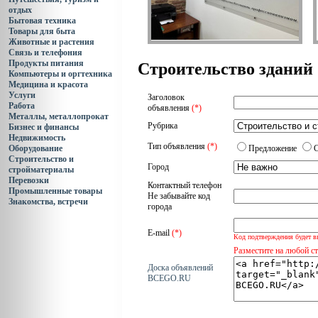
отдых
Бытовая техника
Товары для быта
Животные и растения
Связь и телефония
Продукты питания
Строительство зданий
Компьютеры и оргтехника
Медицина и красота
Услуги
Заголовок
Работа
объявления
(*)
Металлы, металлопрокат
Рубрика
Бизнес и финансы
Недвижимость
Тип объявления
(*)
Оборудование
Предложение
Строительство и
Город
стройматериалы
Перевозки
Контактный телефон
Промышленные товары
Не забывайте код
Знакомства, встречи
города
E-mail
(*)
Код подтверждения будет в
Разместите на любой с
Доска объявлений
BCEGO.RU