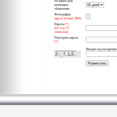
На какой срок
размещать
объявление
Фотография
(jpg не больше 3Мб)
Пароль
(*)
(От 4 до 15
символов)
Повторить пароль
(*)
Введите код на картинк