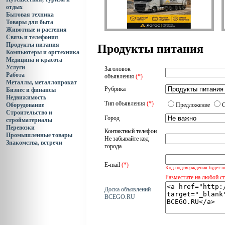
отдых
Бытовая техника
Товары для быта
Животные и растения
Связь и телефония
Продукты питания
Продукты питания
Компьютеры и оргтехника
Медицина и красота
Услуги
Заголовок
Работа
объявления
(*)
Металлы, металлопрокат
Рубрика
Бизнес и финансы
Недвижимость
Тип объявления
(*)
Оборудование
Предложение
Строительство и
Город
стройматериалы
Перевозки
Контактный телефон
Промышленные товары
Не забывайте код
Знакомства, встречи
города
E-mail
(*)
Код подтверждения будет в
Разместите на любой с
Доска объявлений
BCEGO.RU