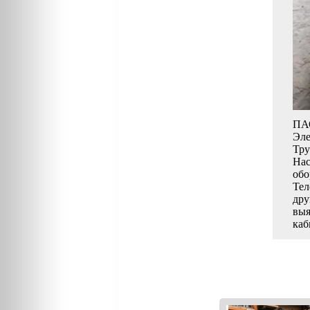
ПАО
Эле
Тру
Нас
обо
Тел
дру
выя
каб