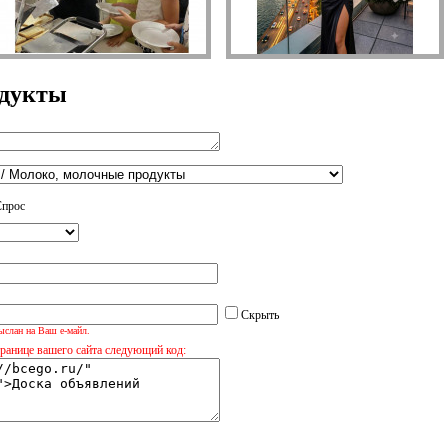
одукты
Спрос
Скрыть
ыслан на Ваш е-майл.
транице вашего сайта следующий код: