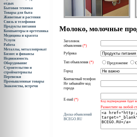
отдых
Бытовая техника
Товары для быта
Животные и растения
Связь и телефония
Продукты питания
Молоко, молочные пр
Компьютеры и оргтехника
Медицина и красота
Услуги
Заголовок
Работа
объявления
(*)
Металлы, металлопрокат
Рубрика
Бизнес и финансы
Недвижимость
Тип объявления
(*)
Оборудование
Предложение
Строительство и
Город
стройматериалы
Перевозки
Контактный телефон
Промышленные товары
Не забывайте код
Знакомства, встречи
города
E-mail
(*)
Код подтверждения будет в
Разместите на любой с
Доска объявлений
BCEGO.RU