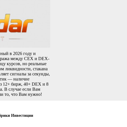
ный в 2026 году и
итража между CEX и DEX-
цу курсов, но реальные
ом ликвидности, стакана
вляет сигналы за секунды,
стик — наличие
 12+ бирж, 40+ DEX и 8
а. В случае если Вам
ли то, что Вам нужно!
брики Инвестиции