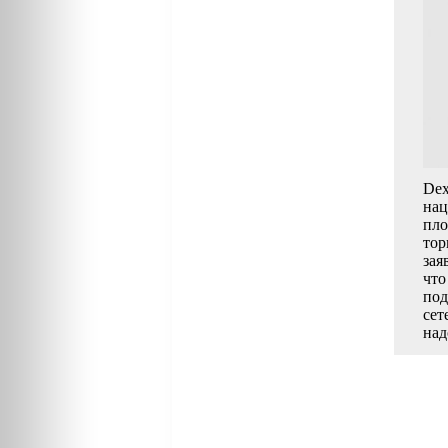
Dex
нац
пло
тор
зая
что
под
сет
над