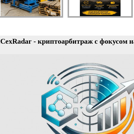
CexRadar - криптоарбитраж с фокусом н