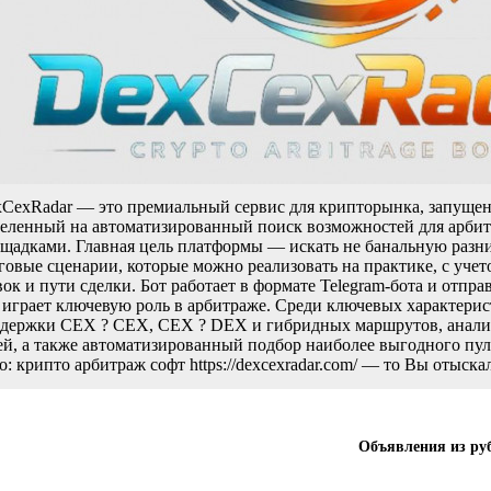
CexRadar — это премиальный сервис для крипторынка, запущен
еленный на автоматизированный поиск возможностей для арб
щадками. Главная цель платформы — искать не банальную разни
говые сценарии, которые можно реализовать на практике, с учет
вок и пути сделки. Бот работает в формате Telegram-бота и отпра
 играет ключевую роль в арбитраже. Среди ключевых характери
держки CEX ? CEX, CEX ? DEX и гибридных маршрутов, анализ
ей, а также автоматизированный подбор наиболее выгодного пул
о: крипто арбитраж софт https://dexcexradar.com/ — то Вы отыска
Объявления из ру